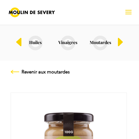
Bio
Huiles
Vinaigres
Moutardes
Fruits s