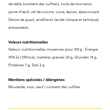
de table (contient des sulfites), huile de tournesol,
jaune d’œuf, sel de cuisine, sucre, épices, épaississant
(farine de guar), acidifiants (acide citrique et tartrique),
antioxydant.
Valeurs nutritionnelles
Valeurs nutritionnelles moyennes pour 100 g : Energie
1076 kJ / 259 kcal, matières grasses 20 g, Glucides 14 g,
Protéines 7 g, Salz 2 g
Mentions spéciales / Allergènes
Moutarde, noix, oeuf / contient des sulfites