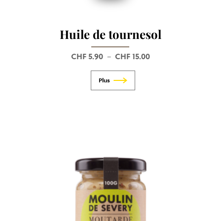
Huile de tournesol
CHF
5.90
CHF
15.00
Plage
–
de
prix :
CHF 5.90
à
CHF 15.00