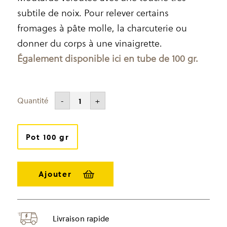
subtile de noix. Pour relever certains
fromages à pâte molle, la charcuterie ou
donner du corps à une vinaigrette.
Également disponible ici en tube de 100 gr.
CHF
6.00
-
+
quantité
de
Moutarde
à
la
Pot 100 gr
noix
Livraison rapide