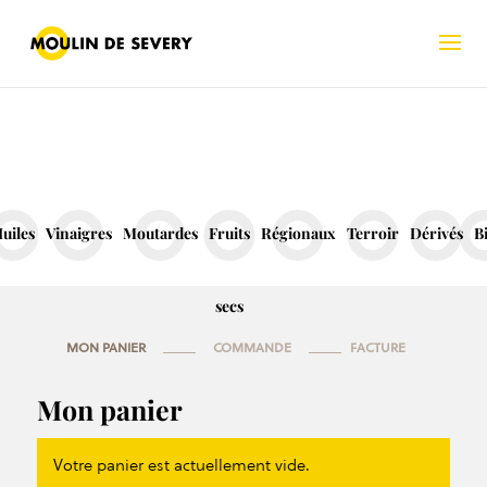
uiles
Vinaigres
Moutardes
Fruits
Régionaux
Terroir
Dérivés
B
secs
MON PANIER
COMMANDE
FACTURE
Mon panier
Votre panier est actuellement vide.