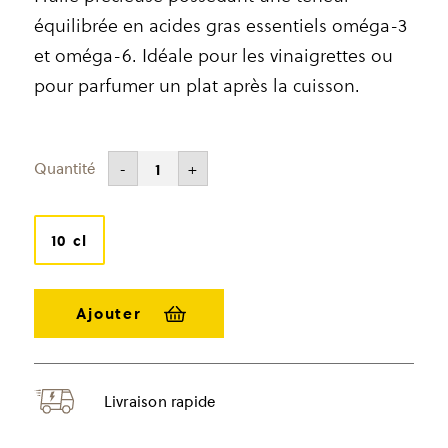
équilibrée en acides gras essentiels oméga-3
et oméga-6. Idéale pour les vinaigrettes ou
pour parfumer un plat après la cuisson.
CHF
17.60
-
+
quantité
de
Huile
de
chanvre
10 cl
Livraison rapide