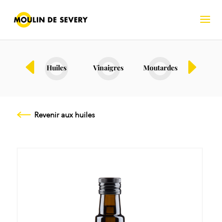
Bio
Huiles
Vinaigres
Moutardes
Fruits s