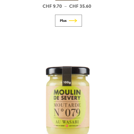
CHF
9.70
CHF
35.60
Plage
–
de
prix :
CHF 9.70
à
CHF 35.60