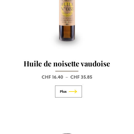
Huile de noisette vaudoise
CHF
16.40
CHF
35.85
Plage
–
de
prix :
CHF 16.40
à
CHF 35.85