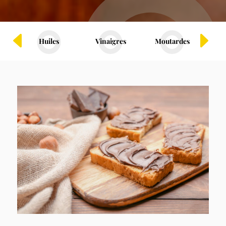
Huiles
Vinaigres
Moutardes
Fru