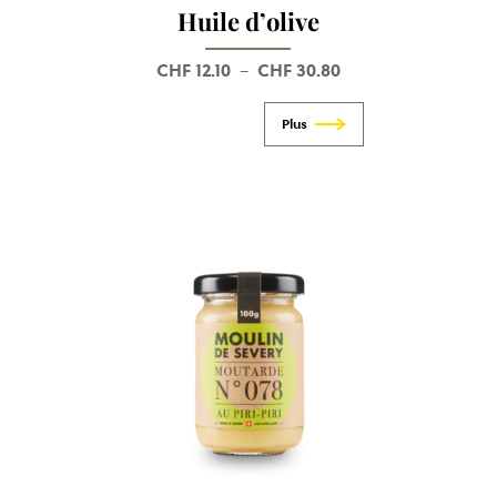
Huile d’olive
CHF
12.10
CHF
30.80
Plage
–
de
prix :
CHF 12.10
à
CHF 30.80