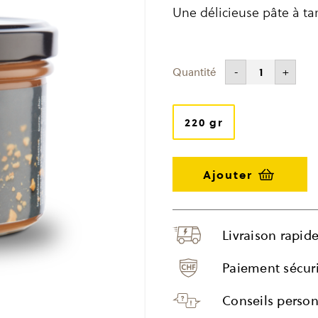
Une délicieuse pâte à tar
-
+
quantité
de
Pâte
à
tartiner
220 gr
pure
noisette
Livraison rapid
Paiement sécur
Conseils person