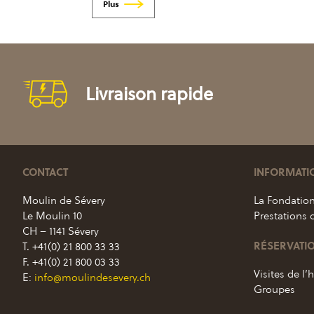
prix :
CHF 10.40
à
CHF 35.30
Livraison rapide
CONTACT
INFORMATI
Moulin de Sévery
La Fondatio
Le Moulin 10
Prestations 
CH – 1141 Sévery
RÉSERVATI
T. +41(0) 21 800 33 33
F. +41(0) 21 800 03 33
Visites de l’h
E:
info@moulindesevery.ch
Groupes