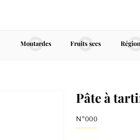
Moutardes
Fruits secs
Régio
Pâte à tart
N°000