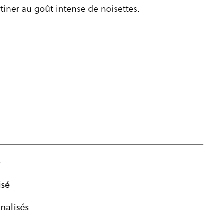
tiner au goût intense de noisettes.
CHF
12.85
e
isé
nalisés