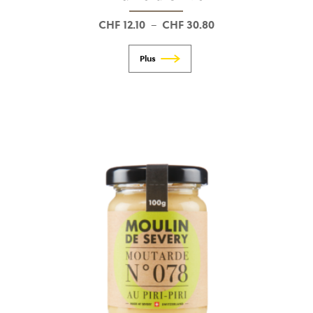
CHF
12.10
CHF
30.80
Plage
–
de
prix :
CHF 12.10
à
CHF 30.80