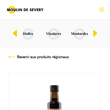
Bio
Huiles
Vinaigres
Moutardes
Fruits s