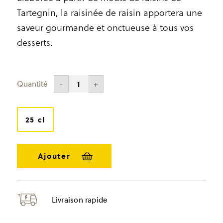
Tartegnin, la raisinée de raisin apportera une
saveur gourmande et onctueuse à tous vos
desserts.
CHF
12.10
-
+
quantité
de
Raisinée
de
raisin
25 cl
Livraison rapide