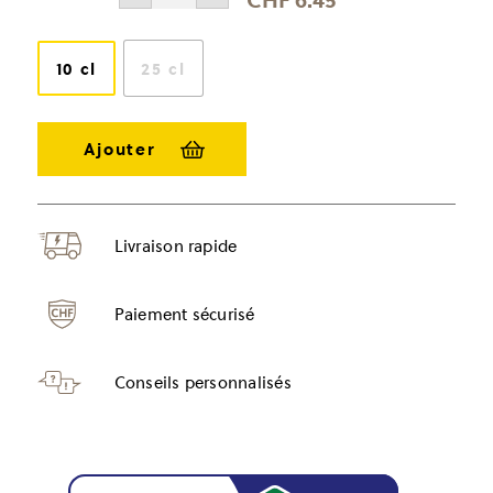
de
prix :
Pulpeux
de
CHF 6.45
fraise
10 cl
25 cl
à
CHF 8.30
Livraison rapide
Paiement sécurisé
Conseils personnalisés