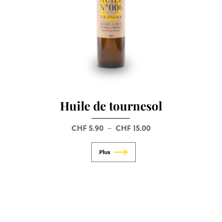
Huile de tournesol
CHF
5.90
CHF
15.00
Plage
–
de
prix :
CHF 5.90
à
CHF 15.00