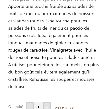
Apporte une touche fruitée aux salades de
fruits de mer ou aux marinades de poissons
et viandes rouges. Une touche pour les
salades de fruits de mer ou carpaccio de
poissons crus. Idéal également pour les
longues marinades de gibier et viandes
rouges de caractère. Vinaigrette avec l’huile
de noix et noisette pour les salades amères.
A utiliser pour éteindre les caramels ; en plus
du bon goût cela évitera également qu’il
cristallise. Rehausse les soupes et mousses
de fraises.
CHF
6.45
CH
–
F
8.30
Plage
-
+
de
CHF
6.45
quantité