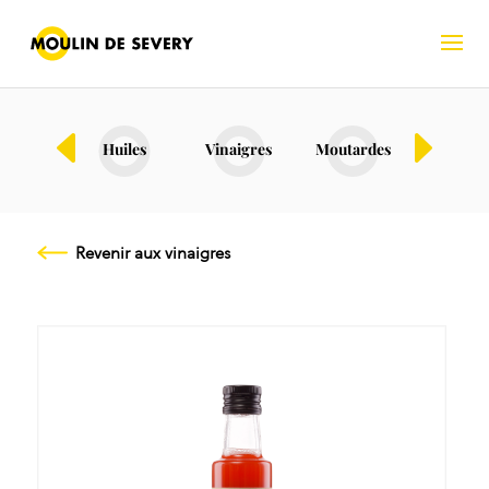
Bio
Huiles
Vinaigres
Moutardes
Fruits s