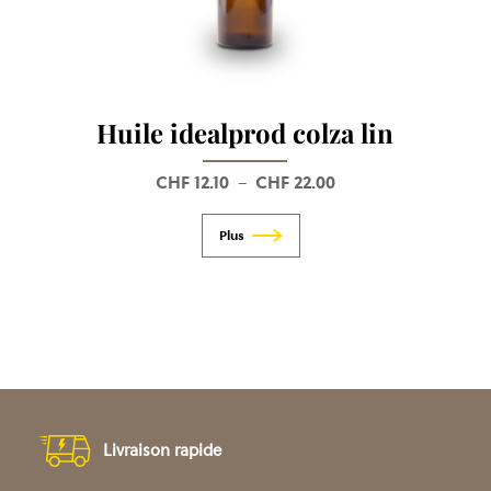
Huile idealprod colza lin
CHF
12.10
CHF
22.00
Plage
–
de
prix :
CHF 12.10
à
CHF 22.00
Livraison rapide