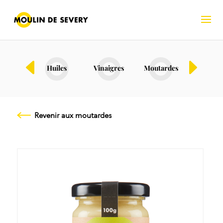
Bio
Huiles
Vinaigres
Moutardes
Fruits s