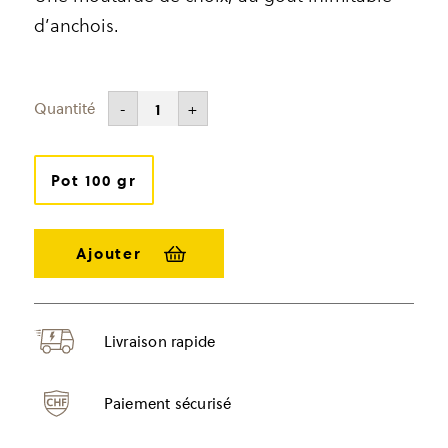
d’anchois.
CHF
6.00
-
+
quantité
de
Moutarde
aux
anchois
Pot 100 gr
Livraison rapide
Paiement sécurisé