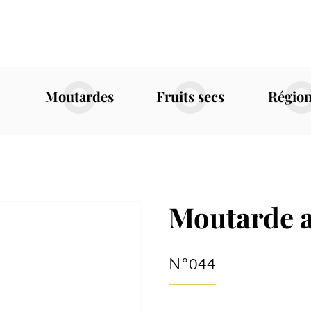
Moutardes
Fruits secs
Régio
Moutarde a
N°044