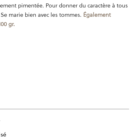
ement pimentée. Pour donner du caractère à tous
 Se marie bien avec les tommes.
Également
100 gr.
CHF
6.40
e
isé